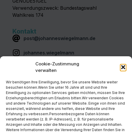
GENODE51GEL
Verwendungszweck: Bundestagswahl
Wahlkreis 174
Kontakt
post@johanneswiegelmann.de
johannes.wiegelmann
Cookie-Zustimmung
Johannes-Wiegelmann
verwalten
Links
Wir benötigen Ihre Einwilligung, bevor Sie unsere Website weiter
CDU Deutschland
besuchen können.Wenn Sie unter 16 Jahre alt sind und Ihre
Einwilligung zu optionalen Services geben möchten, müssen Sie Ihre
Erziehungsberechtigten um Erlaubnis bitten.Wir verwenden Cookies
CDU MKK
und andere Technologien auf unserer Website. Einige von ihnen sind
essenziell, während andere uns helfen, diese Website und Ihre
Erfahrung zu verbessern.Personenbezogene Daten können
CDU Wetterau
verarbeitet werden (z. B. IP-Adressen), z. B. für personalisierte
Anzeigen und Inhalte oder die Messung von Anzeigen und Inhalten.
CDU Vogelsberg
Weitere Informationen über die Verwendung Ihrer Daten finden Sie in