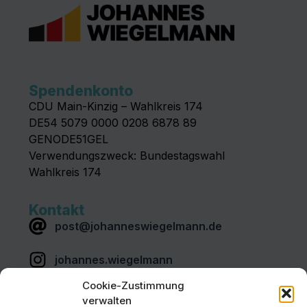
Spendenkonto
CDU Main-Kinzig – Wahlkreis 174
DE54 5079 0000 0208 6878 89
GENODE51GEL
Verwendungszweck: Bundestagswahl
Wahlkreis 174
Kontakt
post@johanneswiegelmann.de
johannes.wiegelmann
Cookie-Zustimmung
Johannes-Wiegelmann
verwalten